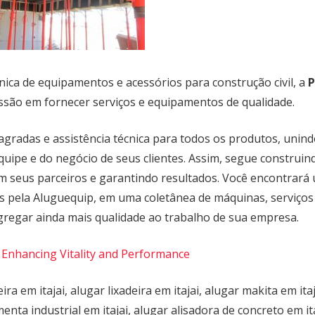
cnica de equipamentos e acessórios para construção civil, a
P
são em fornecer serviços e equipamentos de qualidade.
gradas e assistência técnica para todos os produtos, unin
uipe e do negócio de seus clientes. Assim, segue construin
com seus parceiros e garantindo resultados. Você encontrará
s pela Aluguequip, em uma coletânea de máquinas, serviços
agregar ainda mais qualidade ao trabalho de sua empresa.
 Enhancing Vitality and Performance
a em itajai, alugar lixadeira em itajai, alugar makita em itaj
nta industrial em itajai, alugar alisadora de concreto em ita