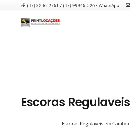
(47) 3246-2761 / (47) 99946-5267 WhatsApp
Escoras Regulavei
Escoras Regulaveis em Cambor