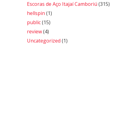
Escoras de Aço Itajaí Camboriú
(315)
hellspin
(1)
public
(15)
review
(4)
Uncategorized
(1)