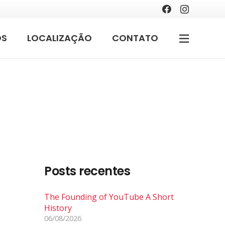
OS
LOCALIZAÇÃO
CONTATO
Posts recentes
The Founding of YouTube A Short
History
06/08/2026